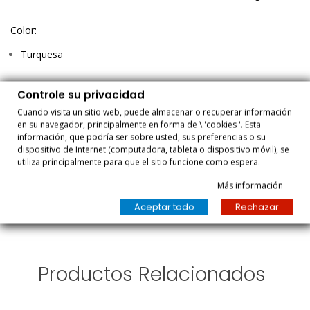
Color:
Turquesa
Medidas:
Controle su privacidad
Cuando visita un sitio web, puede almacenar o recuperar información
Medidas Cama
en su navegador, principalmente en forma de \ 'cookies '. Esta
información, que podría ser sobre usted, sus preferencias o su
Cama 90 cm
dispositivo de Internet (computadora, tableta o dispositivo móvil), se
utiliza principalmente para que el sitio funcione como espera.
Cama 105 cm
Más información
Aceptar todo
Rechazar
Productos Relacionados